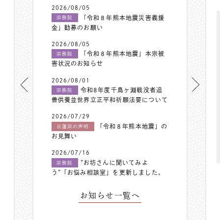
2026/08/05
「令和８年熊本地震災害義援
宗務院
金」勧募のお願い
2026/08/05
「令和８年熊本地震」本宗被
宗務院
害状況のお知らせ
2026/08/01
令和8年度千鳥ヶ淵戦没者追
宗務院
善供養並世界立正平和祈願法要について
2026/07/29
「令和８年熊本地震」の
日蓮宗の声明
お見舞い
2026/07/16
”お坊さんに聞いてみよ
宗務院
う”「お悩み相談室」を更新しました。
お知らせ一覧へ