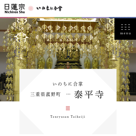
いのちに合掌
泰平寺
三重県菰野町 …
Tenryusan Taiheiji