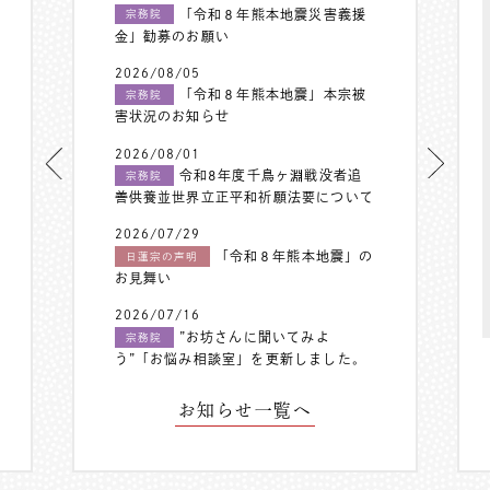
「令和８年熊本地震災害義援
宗務院
金」勧募のお願い
2026/08/05
「令和８年熊本地震」本宗被
宗務院
害状況のお知らせ
2026/08/01
令和8年度千鳥ヶ淵戦没者追
宗務院
善供養並世界立正平和祈願法要について
2026/07/29
「令和８年熊本地震」の
日蓮宗の声明
お見舞い
2026/07/16
”お坊さんに聞いてみよ
宗務院
う”「お悩み相談室」を更新しました。
お知らせ一覧へ