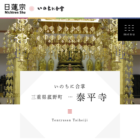
いのちに合掌
泰平寺
三重県菰野町 …
Tenryusan Taiheiji