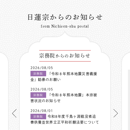
日蓮宗からのお知らせ
from Nichiren-shu portal
宗務院
お知らせ
からの
2026/08/05
「令和８年熊本地震災害義援
宗務院
金」勧募のお願い
2026/08/05
「令和８年熊本地震」本宗被
宗務院
害状況のお知らせ
2026/08/01
令和8年度千鳥ヶ淵戦没者追
宗務院
善供養並世界立正平和祈願法要について