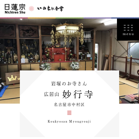
岩塚のお寺さん
妙行寺
広居山
名古屋市中村区
Koukyosan Myougyouji