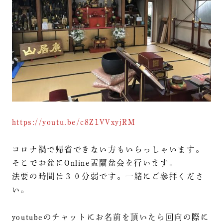
https://youtu.be/c8Z1VVxyjRM
コロナ禍で帰省できない方もいらっしゃいます。
そこでお盆にOnline盂蘭盆会を行います。
法要の時間は３０分弱です。一緒にご参拝くださ
い。
youtubeのチャットにお名前を頂いたら回向の際に