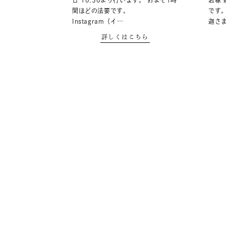
日 10:30より行います。 およそ1時
岩塚
間ほどの法要です。
です
Instagram（イ…
迦さ
詳しくはこちら