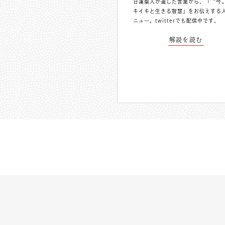
日蓮聖人が遺した言葉から、「〝今
キイキと生きる智慧」をお伝えする
ニュー。
twitterでも配信中
です。
解説を読む