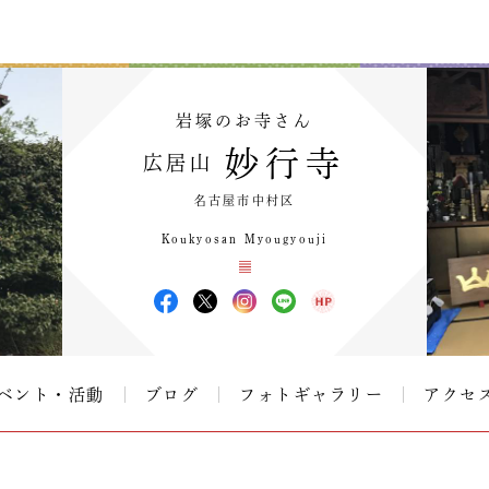
岩塚のお寺さん
妙行寺
広居山
名古屋市中村区
Koukyosan Myougyouji
ベント・活動
ブログ
フォトギャラリー
アクセ