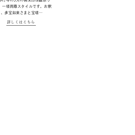
 妙行寺の3月の御朱印は雛祭り
。 一塔両尊スタイルです。お釈
ま、多宝如来さまと宝塔…
詳しくはこちら