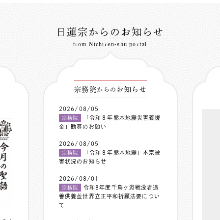
日蓮宗からのお知らせ
from Nichiren-shu portal
宗務院
お知らせ
からの
2026/08/05
「令和８年熊本地震災害義援
宗務院
金」勧募のお願い
2026/08/05
「令和８年熊本地震」本宗被
宗務院
害状況のお知らせ
2026/08/01
令和8年度千鳥ヶ淵戦没者追
宗務院
善供養並世界立正平和祈願法要につい
て