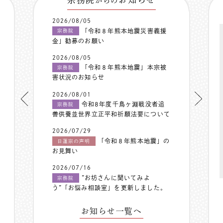
からの
2026/08/05
「令和８年熊本地震災害義援
宗務院
金」勧募のお願い
2026/08/05
「令和８年熊本地震」本宗被
宗務院
害状況のお知らせ
2026/08/01
令和8年度千鳥ヶ淵戦没者追
宗務院
善供養並世界立正平和祈願法要について
2026/07/29
「令和８年熊本地震」の
日蓮宗の声明
お見舞い
2026/07/16
”お坊さんに聞いてみよ
宗務院
う”「お悩み相談室」を更新しました。
お知らせ一覧へ