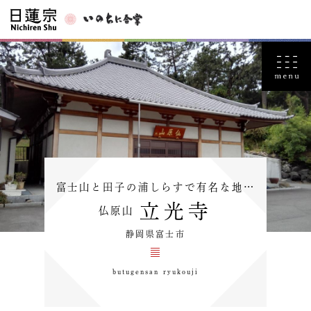
富士山と田子の浦しらすで有名な地…
立光寺
仏原山
静岡県富士市
butugensan ryukouji