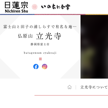
富士山と田子の浦しらすで有名な地…
立光寺
仏原山
静岡県富士市
butugensan ryukouji
立光寺につい