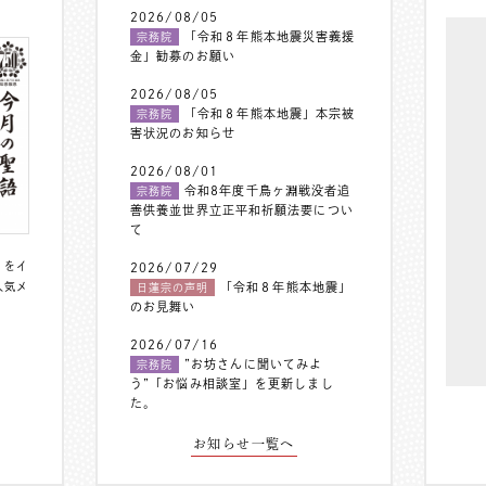
2026/08/05
「令和８年熊本地震災害義援
宗務院
金」勧募のお願い
2026/08/05
「令和８年熊本地震」本宗被
宗務院
害状況のお知らせ
2026/08/01
令和8年度千鳥ヶ淵戦没者追
宗務院
善供養並世界立正平和祈願法要につい
て
〟をイ
2026/07/29
人気メ
「令和８年熊本地震」
日蓮宗の声明
のお見舞い
2026/07/16
”お坊さんに聞いてみよ
宗務院
う”「お悩み相談室」を更新しまし
た。
お知らせ一覧へ