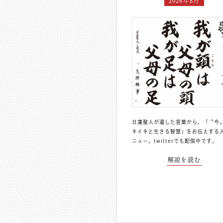
2026年8月
日蓮聖人が遺した言葉から、「〝今
キイキと生きる智慧」をお伝えする
ニュー。
twitterでも配信中
です。
解説を読む