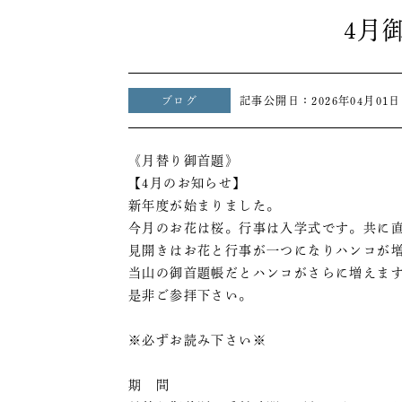
4月
ブログ
記事公開日：
2026年04月01日
《月替り御首題》
【4月のお知らせ】
新年度が始まりました。
今月のお花は桜。行事は入学式です。共に
見開きはお花と行事が一つになりハンコが
当山の御首題帳だとハンコがさらに増えま
是非ご参拝下さい。
※必ずお読み下さい※
期 間