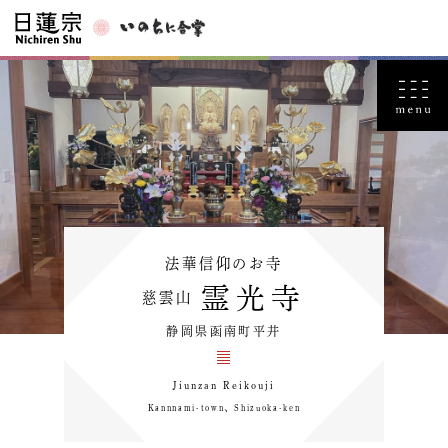
法華信仰のお寺
霊光寺
慈雲山
静岡県函南町平井
Jiunzan Reikouji
Kannnami-town、Shizuoka-ken