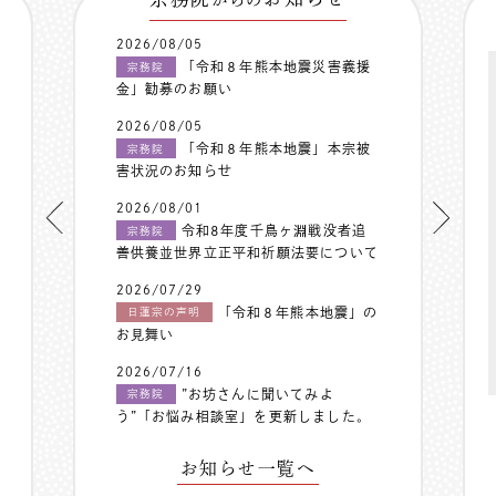
2026/08/05
「令和８年熊本地震災害義援
宗務院
金」勧募のお願い
2026/08/05
「令和８年熊本地震」本宗被
宗務院
害状況のお知らせ
2026/08/01
令和8年度千鳥ヶ淵戦没者追
宗務院
善供養並世界立正平和祈願法要について
2026/07/29
「令和８年熊本地震」の
日蓮宗の声明
お見舞い
2026/07/16
”お坊さんに聞いてみよ
宗務院
う”「お悩み相談室」を更新しました。
お知らせ一覧へ