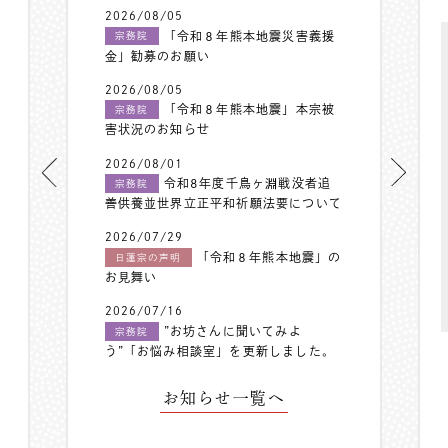
2026/08/05
「令和８年熊本地震災害義援
宗務院
金」勧募のお願い
2026/08/05
「令和８年熊本地震」本宗被
宗務院
害状況のお知らせ
2026/08/01
令和8年度千鳥ヶ淵戦没者追
宗務院
善供養並世界立正平和祈願法要について
2026/07/29
「令和８年熊本地震」の
日蓮宗の声明
お見舞い
2026/07/16
”お坊さんに聞いてみよ
宗務院
う”「お悩み相談室」を更新しました。
お知らせ一覧へ