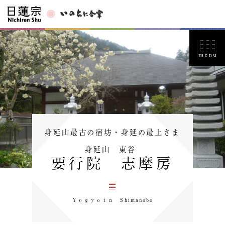
身延山最古の宿坊・身延の最上さま
身延山 東谷
要行院 志摩房
Ｙｏｇｙｏｉｎ Shimanobo