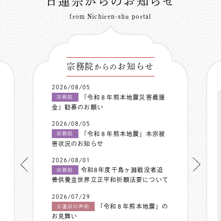
日蓮宗からのお知らせ
from Nichiren-shu portal
宗務院
お知らせ
からの
2026/08/05
「令和８年熊本地震災害義援
宗務院
金」勧募のお願い
2026/08/05
「令和８年熊本地震」本宗被
宗務院
害状況のお知らせ
2026/08/01
令和8年度千鳥ヶ淵戦没者追
宗務院
善供養並世界立正平和祈願法要について
2026/07/29
「令和８年熊本地震」の
日蓮宗の声明
お見舞い