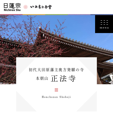
初代大田原藩主奥方発願の寺
正法寺
本朝山
Honchozan Shoboji