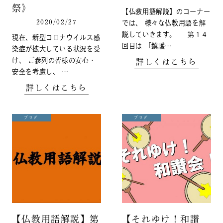
祭》
【仏教用語解説】のコーナー
2020/02/27
では、 様々な仏教用語を解
説していきます。 第１４
現在、新型コロナウイルス感
回目は 「鎮護…
染症が拡大している状況を受
け、 ご参列の皆様の安心・
詳しくはこちら
安全を考慮し、 …
詳しくはこちら
ブログ
ブログ
【仏教用語解説】第
【それゆけ！和讃