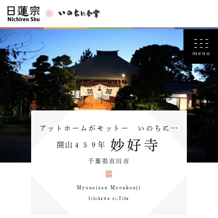
アットホームがモットー いのちに…
妙好寺
開山４５９年
千葉県市川市
Myoueizan Myoukouji
Ichikawa-si,Tiba