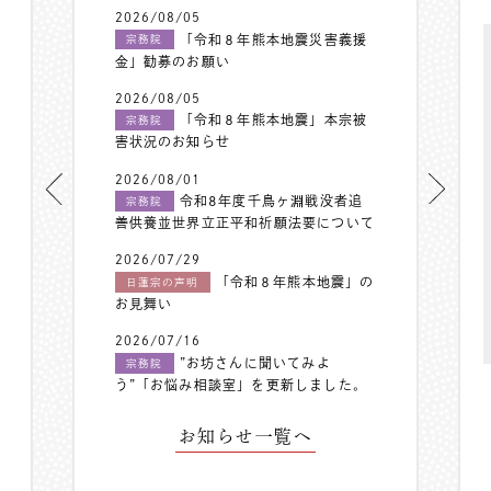
2026/08/05
「令和８年熊本地震災害義援
宗務院
金」勧募のお願い
2026/08/05
「令和８年熊本地震」本宗被
宗務院
害状況のお知らせ
2026/08/01
令和8年度千鳥ヶ淵戦没者追
宗務院
善供養並世界立正平和祈願法要について
2026/07/29
「令和８年熊本地震」の
日蓮宗の声明
お見舞い
2026/07/16
”お坊さんに聞いてみよ
宗務院
う”「お悩み相談室」を更新しました。
お知らせ一覧へ