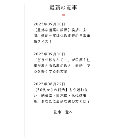
最新の記事
2025年09月30日
【意外な言葉の語源】挨拶、玄
関、億劫…実は仏教由来の日常単
語クイズ！
2025年09月30日
「どうせ私なんて…」が口癖？住
職が教える仏教の教え「愛語」で
心を軽くする処方箋
2025年08月29日
【50代からの終活】もう迷わな
い！納骨堂・樹木葬・永代供養
墓、あなたに最適な選び方とは？
記事一覧へ