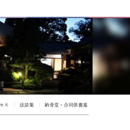
セス
法話集
納骨堂・合同供養墓