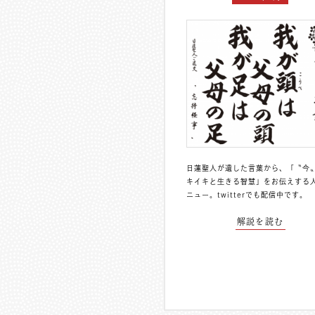
日蓮聖人が遺した言葉から、「〝今
キイキと生きる智慧」をお伝えする
ニュー。
twitterでも配信中
です。
解説を読む