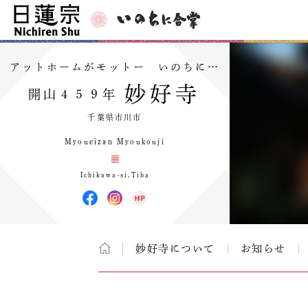
アットホームがモットー いのちに…
妙好寺
開山４５９年
千葉県市川市
Myoueizan Myoukouji
Ichikawa-si,Tiba
妙好寺について
お知らせ