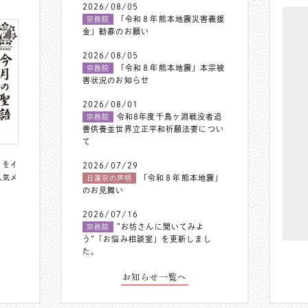
2026/08/05
「令和８年熊本地震災害義援
宗務院
金」勧募のお願い
2026/08/05
「令和８年熊本地震」本宗被
宗務院
害状況のお知らせ
2026/08/01
令和8年度千鳥ヶ淵戦没者追
宗務院
善供養並世界立正平和祈願法要につい
て
〟をイ
2026/07/29
人気メ
「令和８年熊本地震」
日蓮宗の声明
のお見舞い
2026/07/16
”お坊さんに聞いてみよ
宗務院
う”「お悩み相談室」を更新しまし
た。
お知らせ一覧へ