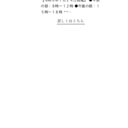
【令和６年７月２４日開催】 ●午前
の部：８時～１２時 ●午後の部：１
５時～１８時 **…
詳しくはこちら