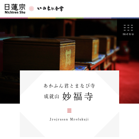
あかふん君とまなび寺
妙福寺
成就山
Jyojyusan Myofukuji