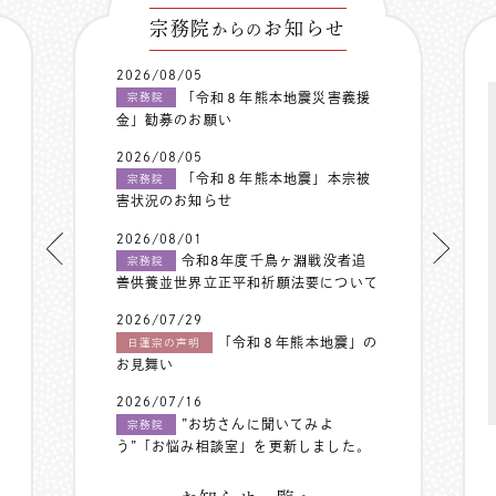
宗務院
お知らせ
からの
2026/08/05
「令和８年熊本地震災害義援
宗務院
金」勧募のお願い
2026/08/05
「令和８年熊本地震」本宗被
宗務院
害状況のお知らせ
2026/08/01
令和8年度千鳥ヶ淵戦没者追
宗務院
善供養並世界立正平和祈願法要について
2026/07/29
「令和８年熊本地震」の
日蓮宗の声明
お見舞い
2026/07/16
”お坊さんに聞いてみよ
宗務院
う”「お悩み相談室」を更新しました。