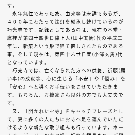
す。
永年無住であった為、由来等は未詳であるが、
４００年にわたって法灯を継承し続けているのが
巧光寺です。記録としてあるのは、現在の本堂・
庫裡が第四十四世日律上人(田中玄衞)代の平成二
年に、新築という形で建て直しされたものである
事。そして現在は、第四十六世日宣(小澤玄勇)代
となっています。
巧光寺では、亡くなられた方への供養、祈願(願
い事)の成就等、心に生じる「不安」や「悩み」を
『安心』へと導くお手伝いをさせていただきま
す。もちろん、お檀家さん以外の方でも大丈夫で
す。
又、「開かれたお寺」をキャッチフレーズとし
て、更に多くの人たちにお寺へ足を運んでいただ
けるような新たな取り組みも行っています。ホー