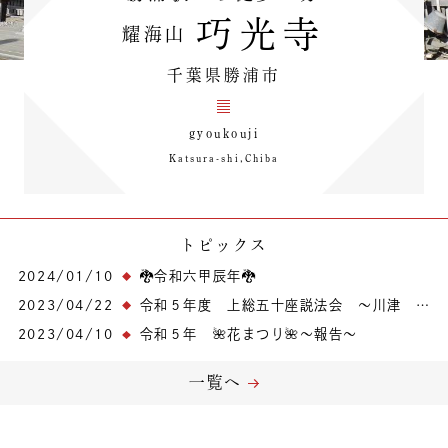
巧光寺
耀海山
千葉県勝浦市
gyoukouji
Katsura-shi,Chiba
トピックス
2024/01/10
🐉令和六甲辰年🐉
2023/04/22
令和５年度 上総五十座説法会 ～川津 津慶寺～
2023/04/10
令和５年 🌺花まつり🌺～報告～
一覧へ