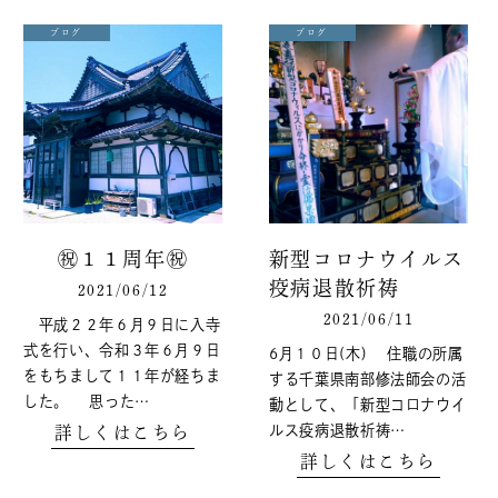
ブログ
ブログ
㊗１１周年㊗
新型コロナウイルス
疫病退散祈祷
2021/06/12
2021/06/11
平成２２年６月９日に入寺
式を行い、令和３年６月９日
6月１０日(木) 住職の所属
をもちまして１１年が経ちま
する千葉県南部修法師会の活
した。 思った…
動として、「新型コロナウイ
ルス疫病退散祈祷…
詳しくはこちら
詳しくはこちら