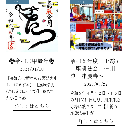
ブログ
ブログ
🐉令和六甲辰年🐉
令和５年度 上総五
十座説法会 ～川
2024/01/10
津 津慶寺～
【🎍謹んで新年のお喜びを申
2023/04/22
し上げます🎍】 【嘉辰令月
(かしんれいげつ)】 ※めで
令和５年４月１２日～１６日
たい日とめ…
の5日間にわたり、川津津慶
詳しくはこちら
寺様に於きまして【上総五十
座説法会】が…
詳しくはこちら