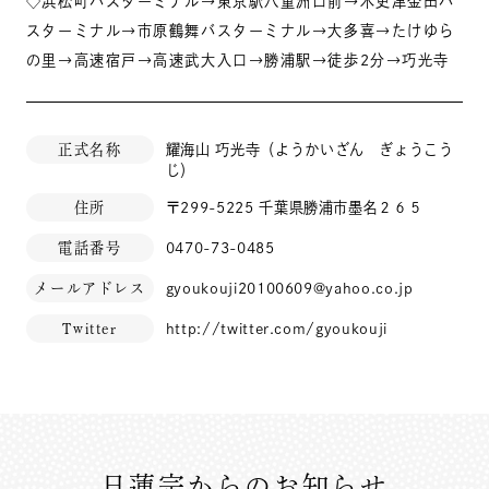
◇浜松町バスターミナル→東京駅八重洲口前→木更津金田バ
スターミナル→市原鶴舞バスターミナル→大多喜→たけゆら
の里→高速宿戸→高速武大入口→勝浦駅→徒歩2分→巧光寺
正式名称
耀海山 巧光寺（ようかいざん ぎょうこう
じ）
住所
〒299-5225 千葉県勝浦市墨名２６５
電話番号
0470-73-0485
メールアドレス
gyoukouji20100609@yahoo.co.jp
Twitter
http://twitter.com/gyoukouji
日蓮宗からのお知らせ