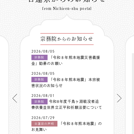
from Nichiren-shu portal
宗務院
お知らせ
からの
2026/08/05
「令和８年熊本地震災害義援
宗務院
金」勧募のお願い
2026/08/05
「令和８年熊本地震」本宗被
宗務院
害状況のお知らせ
2026/08/01
令和8年度千鳥ヶ淵戦没者追
宗務院
善供養並世界立正平和祈願法要について
2026/07/29
「令和８年熊本地震」の
日蓮宗の声明
お見舞い