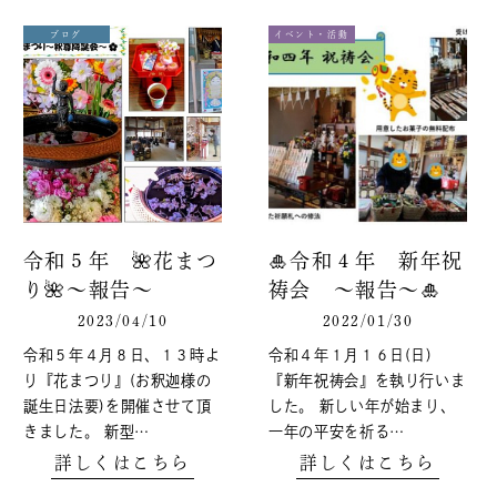
ブログ
イベント・活動
令和５年 🌺花まつ
🎍令和４年 新年祝
り🌺～報告～
祷会 ～報告～🎍
2023/04/10
2022/01/30
令和５年４月８日、１３時よ
令和４年１月１６日(日)
り『花まつり』(お釈迦様の
『新年祝祷会』を執り行いま
誕生日法要)を開催させて頂
した。 新しい年が始まり、
きました。 新型…
一年の平安を祈る…
詳しくはこちら
詳しくはこちら