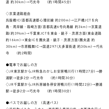
道 約30km)→巧光寺 (約1時間45分)
◇京葉道路経由
呉服橋IC(首都高速都心環状線 約200m)→江戸橋JCTを向
島・湾岸線・箱崎方面(首都高速6号向島線 約3km)→京葉道
路(約39km)→千葉東JCTを東金・銚子・茂原方面(東金道路
約16km)→東金ICを圏央道・銚子・茂原方面(圏央道 約
30km)→市原鶴舞IC→国道297(大多喜街道 約30km)→巧光
寺 (約2時間)
●電車でお越しの方
◇JR東京駅からJR特急わかしお安房鴨川行(1時間27分)→勝
浦駅→徒歩2分→巧光寺 (約1時間30分)
◇JR千葉駅からJR外房線各停安房鴨川行(1時間22分)→勝浦
駅→徒歩2分→巧光寺 (約1時間30分)
●バスでお越しの方 (高速バス)