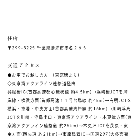
住所
〒299-5225 千葉県勝浦市墨名２６５
交通アクセス
●お車でお越しの方 (東京駅より)
◇東京湾アクアライン連絡道経由
呉服橋IC(首都高速都心環状線 約4.5km)→浜崎橋JCTを湾
岸線・横浜方面(首都高速１１号台場線 約4km)→有明JCTを
横浜・空港・中央方面(首都高速湾岸線 約16km)→川崎浮島
JCTを川崎・浮島出口・東京湾アクアライン・木更津方面(東
京湾アクアライン連絡道 約25km)→木更津JCTを茂原・東
金方面(圏央道 約21km)→市原鶴舞IC→国道297(大多喜街