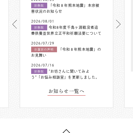
「令和８年熊本地震」本宗被
宗務院
害状況のお知らせ
2026/08/01
令和8年度千鳥ヶ淵戦没者追
宗務院
善供養並世界立正平和祈願法要について
2026/07/29
「令和８年熊本地震」の
日蓮宗の声明
お見舞い
2026/07/16
”お坊さんに聞いてみよ
宗務院
う”「お悩み相談室」を更新しました。
お知らせ一覧へ