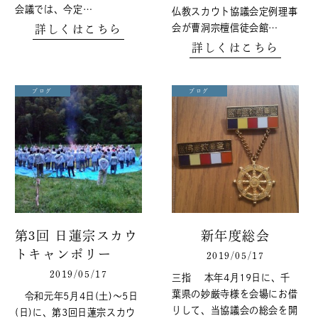
会議では、今定…
仏教スカウト協議会定例理事
会が曹洞宗檀信徒会館…
詳しくはこちら
詳しくはこちら
ブログ
ブログ
第3回 日蓮宗スカウ
新年度総会
トキャンポリー
2019/05/17
2019/05/17
三指 本年4月19日に、千
葉県の妙厳寺様を会場にお借
令和元年5月4日(土)～5日
りして、当協議会の総会を開
(日)に、第3回日蓮宗スカウ