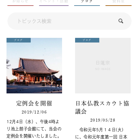
お知らせ
イベント・活動
ブログ
資料室
ブログ
ブログ
定例会を開催
日本仏教スカウト協
議会
2019/12/06
2019/05/28
12月4日（水）、午後4時よ
り池上朗子会館にて、当会の
令和元年5月１４日(火)
定例会を開催いたしました。
に、令和元年度第一回 日本