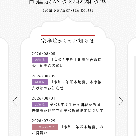
日蓮宗からのお知らせ
from Nichiren-shu portal
宗務院
お知らせ
からの
2026/08/05
「令和８年熊本地震災害義援
宗務院
金」勧募のお願い
2026/08/05
「令和８年熊本地震」本宗被
宗務院
害状況のお知らせ
2026/08/01
令和8年度千鳥ヶ淵戦没者追
宗務院
善供養並世界立正平和祈願法要について
2026/07/29
「令和８年熊本地震」の
日蓮宗の声明
お見舞い