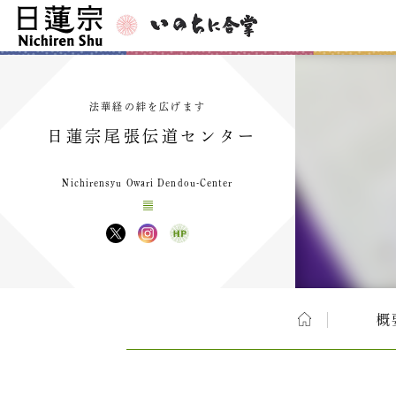
法華経の絆を広げます
日蓮宗尾張伝道センター
Nichirensyu Owari Dendou-Center
概