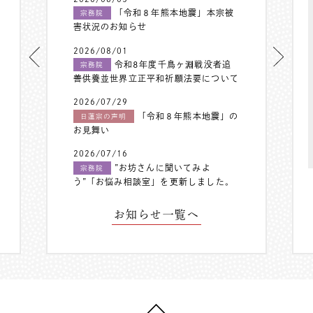
「令和８年熊本地震」本宗被
宗務院
害状況のお知らせ
2026/08/01
令和8年度千鳥ヶ淵戦没者追
宗務院
善供養並世界立正平和祈願法要について
2026/07/29
「令和８年熊本地震」の
日蓮宗の声明
お見舞い
2026/07/16
”お坊さんに聞いてみよ
宗務院
う”「お悩み相談室」を更新しました。
お知らせ一覧へ