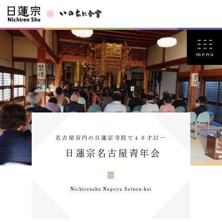
名古屋市内の日蓮宗寺院で４０才以…
日蓮宗名古屋青年会
Nichirenshu Nagoya Seinen-kai