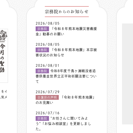
宗務院
お知らせ
からの
2026/08/05
「令和８年熊本地震災害義援
宗務院
金」勧募のお願い
2026/08/05
「令和８年熊本地震」本宗被
宗務院
害状況のお知らせ
2026/08/01
令和8年度千鳥ヶ淵戦没者追
宗務院
善供養並世界立正平和祈願法要につい
て
〟をイ
2026/07/29
人気メ
「令和８年熊本地震」
日蓮宗の声明
のお見舞い
2026/07/16
”お坊さんに聞いてみよ
宗務院
う”「お悩み相談室」を更新しまし
た。