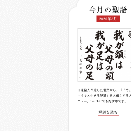
今月の聖語
2026年8月
日蓮聖人が遺した言葉から、「〝今
キイキと生きる智慧」をお伝えする
ニュー。
twitterでも配信中
です。
解説を読む