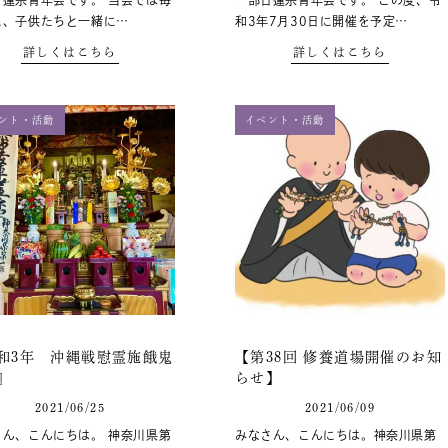
日蓮宗青年会です。 当会では毎
一部日蓮宗青年会です。 この度、令
に、子供たちと一緒に…
和3年7月30日に開催を予定…
詳しくはこちら
詳しくはこちら
ント・活動
イベント・活動
和3年 沖縄戦慰霊施餓鬼
【第38回 修養道場開催のお知
』
らせ】
2021/06/25
2021/06/09
さん、こんにちは。 神奈川県第
みなさん、こんにちは。神奈川県第