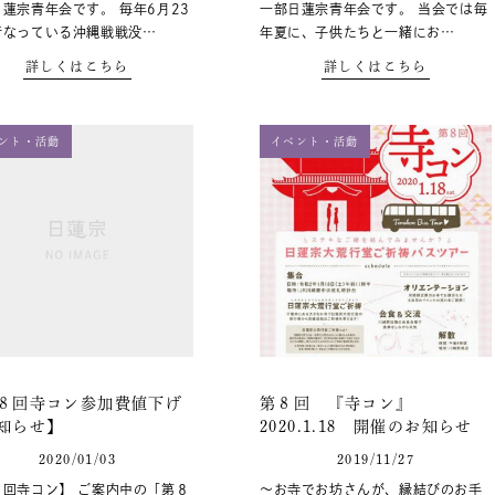
蓮宗青年会です。 毎年6月23
一部日蓮宗青年会です。 当会では毎
行なっている沖縄戦戦没…
年夏に、子供たちと一緒にお…
詳しくはこちら
詳しくはこちら
ント・活動
イベント・活動
８回寺コン参加費値下げ
第８回 『寺コン』
知らせ】
2020.1.18 開催のお知らせ
2020/01/03
2019/11/27
８回寺コン】 ご案内中の「第８
～お寺でお坊さんが、縁結びのお手