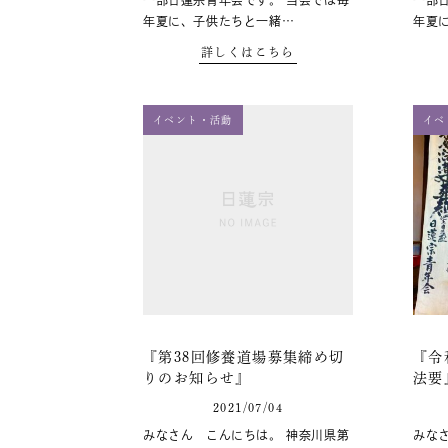
一部日蓮宗青年会です。 当会では毎
一部
年夏に、子供たちと一緒…
年夏
詳しくはこちら
イベント・活動
イベ
『第38回修養道場募集締め切
『令
りのお知らせ』
法要
2021/07/04
みなさん こんにちは。 神奈川県第
みな