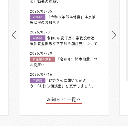
金」勧募のお願い
2026/08/05
「令和８年熊本地震」本宗被
宗務院
害状況のお知らせ
2026/08/01
令和8年度千鳥ヶ淵戦没者追
宗務院
善供養並世界立正平和祈願法要について
2026/07/29
「令和８年熊本地震」の
日蓮宗の声明
お見舞い
2026/07/16
”お坊さんに聞いてみよ
宗務院
う”「お悩み相談室」を更新しました。
お知らせ一覧へ