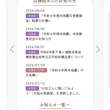
宗務院
お知らせ
からの
2026/08/05
「令和８年熊本地震災害義援
宗務院
金」勧募のお願い
2026/08/05
「令和８年熊本地震」本宗被
宗務院
害状況のお知らせ
2026/08/01
令和8年度千鳥ヶ淵戦没者追
宗務院
善供養並世界立正平和祈願法要について
2026/07/29
「令和８年熊本地震」の
日蓮宗の声明
お見舞い
2026/07/16
”お坊さんに聞いてみよ
宗務院
う”「お悩み相談室」を更新しました。
お知らせ一覧へ