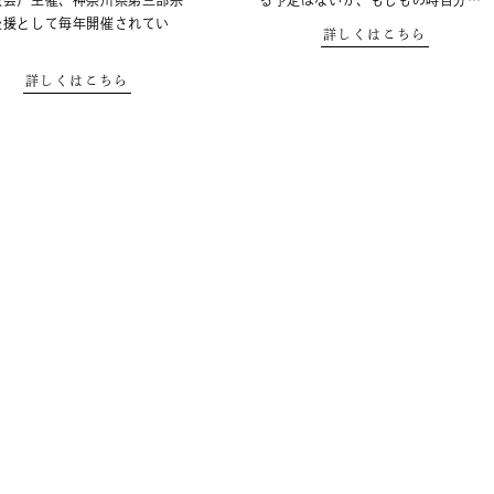
教会）主催、神奈川県第三部宗
る予定はないが、もしもの時自分…
後援として毎年開催されてい
詳しくはこちら
詳しくはこちら