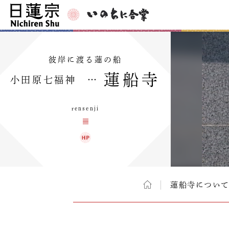
彼岸に渡る蓮の船
蓮船寺
小田原七福神 …
rensenji
蓮船寺につい