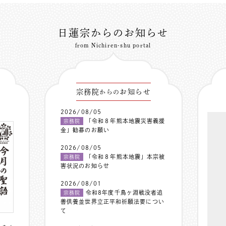
日蓮宗からのお知らせ
from Nichiren-shu portal
宗務院
お知らせ
からの
2026/08/05
「令和８年熊本地震災害義援
宗務院
金」勧募のお願い
2026/08/05
「令和８年熊本地震」本宗被
宗務院
害状況のお知らせ
2026/08/01
令和8年度千鳥ヶ淵戦没者追
宗務院
善供養並世界立正平和祈願法要につい
て