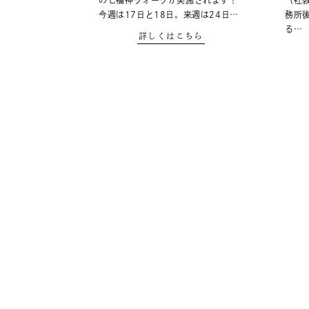
の七福神ウォークが実施されます！
（社
今週は17日と18日。来週は24日…
務所
る…
詳しくはこちら