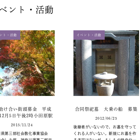
ベント・活動
ント・活動
イベント・活動
助け合い街頭募金 平成
合同祭祀墓 大乗の船 募集
年12月5日午後2時小田原駅
2012/06/25
2015/11/24
後継者がいないので、お墓を守って
川県第三部社会教化事業協会
くれる人がいない。新規にお墓を作