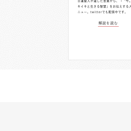
日蓮聖人が遺した言葉から、「〝今
キイキと生きる智慧」をお伝えする
ニュー。
twitterでも配信中
です。
解説を読む