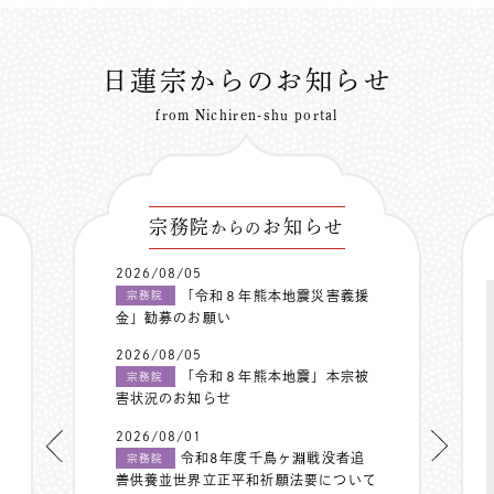
日蓮宗からのお知らせ
from Nichiren-shu portal
宗務院
お知らせ
からの
2026/08/05
「令和８年熊本地震災害義援
宗務院
金」勧募のお願い
2026/08/05
「令和８年熊本地震」本宗被
宗務院
害状況のお知らせ
2026/08/01
令和8年度千鳥ヶ淵戦没者追
宗務院
善供養並世界立正平和祈願法要について