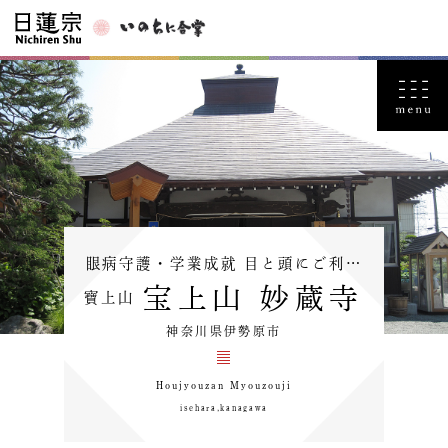
眼病守護・学業成就 目と頭にご利…
宝上山 妙蔵寺
寶上山
神奈川県伊勢原市
Houjyouzan Myouzouji
isehara,kanagawa