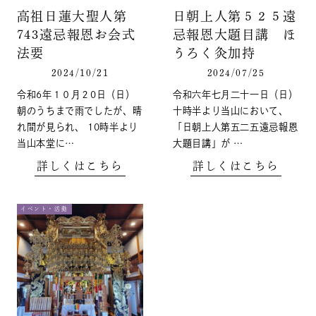
高祖日蓮大聖人第
日朝上人第５２５遠
743遠忌報恩お会式
忌報恩大題目講 ほ
法要
うろく灸加持
2024/10/21
2024/07/25
令和6年１０月２0日（日）
令和六年七月二十一日（日）
朝のうちまで雨でしたが、晴
十時半より当山において、
れ間が見られ、 10時半より
「日朝上人第五二五遠忌報恩
当山本堂に…
大題目講」が …
詳しくはこちら
詳しくはこちら
イベント・活動