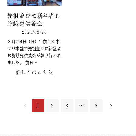
先祖並びに新盆者お
施餓鬼供養会
2024/03/26
３月２4日（日）午前１０半
より本堂で先祖並びに新盆者
お施餓鬼供養会が執り行われ
ました。 前日…
詳しくはこちら
1
2
3
…
8