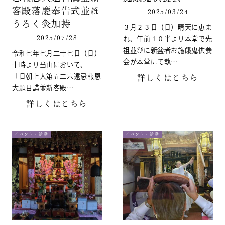
客殿落慶奉告式並ほ
2025/03/24
うろく灸加持
３月２３日（日）晴天に恵ま
2025/07/28
れ、午前１０半より本堂で先
祖並びに新盆者お施餓鬼供養
令和七年七月二十七日（日）
会が本堂にて執…
十時より当山において、
「日朝上人第五二六遠忌報恩
詳しくはこちら
大題目講並新客殿…
詳しくはこちら
イベント・活動
イベント・活動