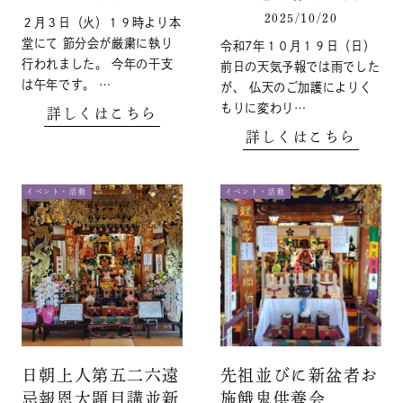
2025/10/20
２月３日（火）１９時より本
堂にて 節分会が厳粛に執り
令和7年１０月１９日（日）
行われました。 今年の干支
前日の天気予報では雨でした
は午年です。 …
が、 仏天のご加護によりく
もりに変わり…
詳しくはこちら
詳しくはこちら
イベント・活動
イベント・活動
日朝上人第五二六遠
先祖並びに新盆者お
忌報恩大題目講並新
施餓鬼供養会