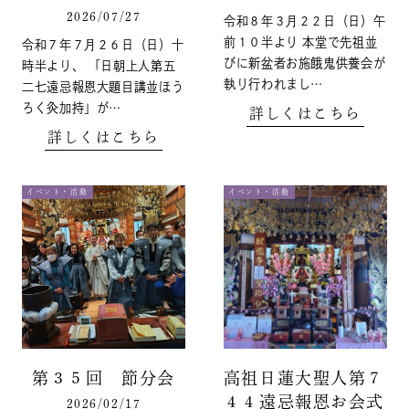
2026/07/27
令和８年３月２２日（日）午
前１０半より 本堂で先祖並
令和７年７月２６日（日）十
びに新盆者お施餓鬼供養会が
時半より、 「日朝上人第五
執り行われまし…
二七遠忌報恩大題目講並ほう
ろく灸加持」が…
詳しくはこちら
詳しくはこちら
イベント・活動
イベント・活動
第３５回 節分会
高祖日蓮大聖人第７
４４遠忌報恩お会式
2026/02/17