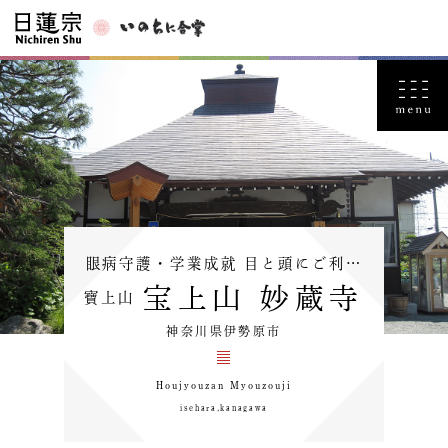
眼病守護・学業成就 目と頭にご利…
宝上山 妙蔵寺
寶上山
神奈川県伊勢原市
Houjyouzan Myouzouji
isehara,kanagawa