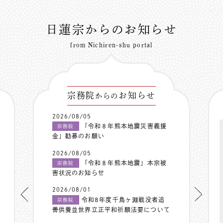
日蓮宗からのお知らせ
from Nichiren-shu portal
宗務院
お知らせ
からの
2026/08/05
「令和８年熊本地震災害義援
宗務院
金」勧募のお願い
2026/08/05
「令和８年熊本地震」本宗被
宗務院
害状況のお知らせ
2026/08/01
令和8年度千鳥ヶ淵戦没者追
宗務院
善供養並世界立正平和祈願法要について