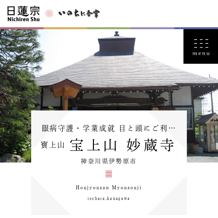
眼病守護・学業成就 目と頭にご利…
宝上山 妙蔵寺
寶上山
神奈川県伊勢原市
Houjyouzan Myouzouji
isehara,kanagawa