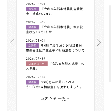
2026/08/05
「令和８年熊本地震災害義援
宗務院
金」勧募のお願い
2026/08/05
「令和８年熊本地震」本宗被
宗務院
害状況のお知らせ
2026/08/01
令和8年度千鳥ヶ淵戦没者追
宗務院
善供養並世界立正平和祈願法要について
2026/07/29
「令和８年熊本地震」の
日蓮宗の声明
お見舞い
2026/07/16
”お坊さんに聞いてみよ
宗務院
う”「お悩み相談室」を更新しました。
お知らせ一覧へ