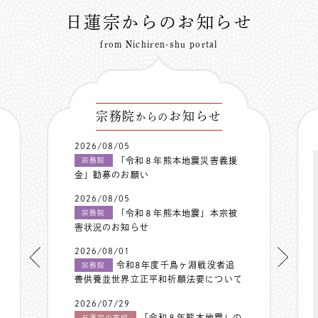
日蓮宗からのお知らせ
from Nichiren-shu portal
宗務院
お知らせ
からの
2026/08/05
「令和８年熊本地震災害義援
宗務院
金」勧募のお願い
2026/08/05
「令和８年熊本地震」本宗被
宗務院
害状況のお知らせ
2026/08/01
令和8年度千鳥ヶ淵戦没者追
宗務院
善供養並世界立正平和祈願法要について
2026/07/29
「令和８年熊本地震」の
日蓮宗の声明