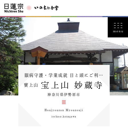
眼病守護・学業成就 目と頭にご利…
宝上山 妙蔵寺
寶上山
神奈川県伊勢原市
Houjyouzan Myouzouji
isehara,kanagawa