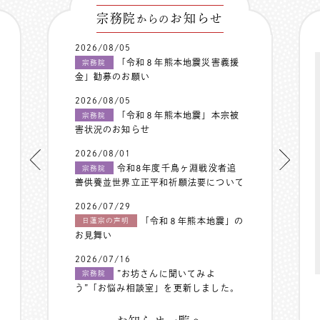
宗務院
お知らせ
からの
2026/08/05
「令和８年熊本地震災害義援
宗務院
金」勧募のお願い
2026/08/05
「令和８年熊本地震」本宗被
宗務院
害状況のお知らせ
2026/08/01
令和8年度千鳥ヶ淵戦没者追
宗務院
善供養並世界立正平和祈願法要について
2026/07/29
「令和８年熊本地震」の
日蓮宗の声明
お見舞い
2026/07/16
”お坊さんに聞いてみよ
宗務院
う”「お悩み相談室」を更新しました。