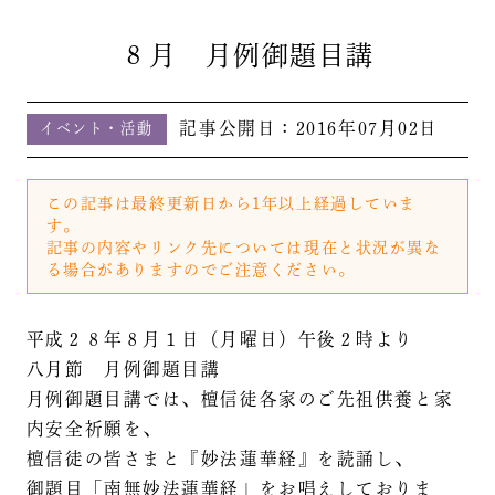
８月 月例御題目講
記事公開日：
2016年07月02日
イベント・活動
この記事は最終更新日から1年以上経過していま
す。
記事の内容やリンク先については現在と状況が異な
る場合がありますのでご注意ください。
平成２８年８月１日（月曜日）午後２時より
八月節 月例御題目講
月例御題目講では、檀信徒各家のご先祖供養と家
内安全祈願を、
檀信徒の皆さまと『妙法蓮華経』を読誦し、
御題目「南無妙法蓮華経」をお唱えしておりま