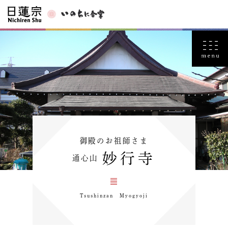
御殿のお祖師さま
妙行寺
通心山
Tsushinzan Myogyoji