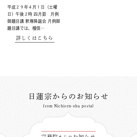
平成２９年４月１日（土曜
日）午後２時 四月節 月例
御題目講 釈尊降誕会 月例御
題目講では、檀信…
詳しくはこちら
日蓮宗からのお知らせ
from Nichiren-shu portal
宗務院
お知らせ