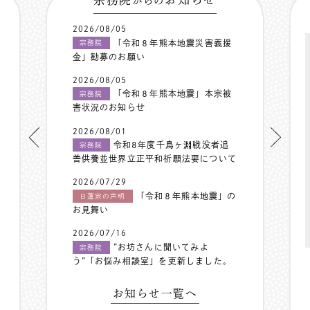
からの
2026/08/05
「令和８年熊本地震災害義援
宗務院
金」勧募のお願い
2026/08/05
「令和８年熊本地震」本宗被
宗務院
害状況のお知らせ
2026/08/01
令和8年度千鳥ヶ淵戦没者追
宗務院
善供養並世界立正平和祈願法要について
2026/07/29
「令和８年熊本地震」の
日蓮宗の声明
お見舞い
2026/07/16
”お坊さんに聞いてみよ
宗務院
う”「お悩み相談室」を更新しました。
お知らせ一覧へ