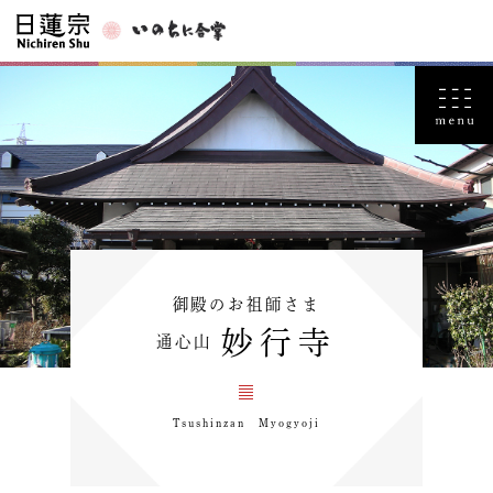
御殿のお祖師さま
妙行寺
通心山
Tsushinzan Myogyoji