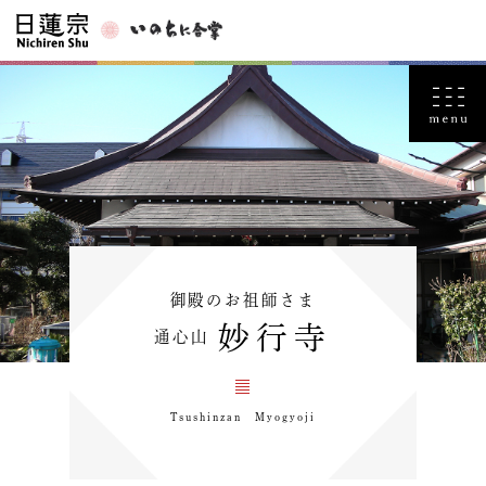
御殿のお祖師さま
妙行寺
通心山
Tsushinzan Myogyoji