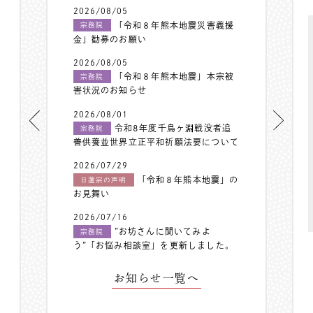
2026/08/05
「令和８年熊本地震災害義援
宗務院
金」勧募のお願い
2026/08/05
「令和８年熊本地震」本宗被
宗務院
害状況のお知らせ
2026/08/01
令和8年度千鳥ヶ淵戦没者追
宗務院
善供養並世界立正平和祈願法要について
2026/07/29
「令和８年熊本地震」の
日蓮宗の声明
お見舞い
2026/07/16
”お坊さんに聞いてみよ
宗務院
う”「お悩み相談室」を更新しました。
お知らせ一覧へ