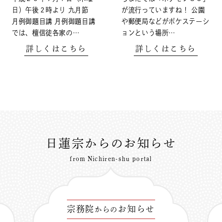
日）午後２時より 九月節
が流行っていますね！ 公園
月例御題目講 月例御題目講
や郵便局などがポケステーシ
では、檀信徒各家の…
ョンという場所…
詳しくはこちら
詳しくはこちら
日蓮宗からのお知らせ
from Nichiren-shu portal
宗務院
お知らせ
からの