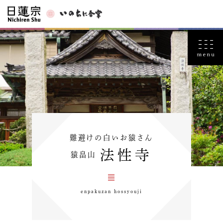
難避けの白いお猿さん
法性寺
猿畠山
enpakuzan hossyouji