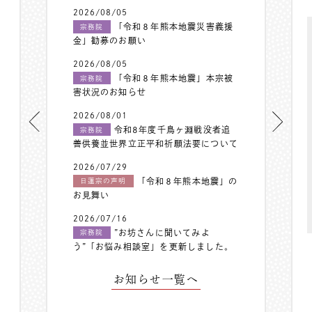
2026/08/05
「令和８年熊本地震災害義援
宗務院
金」勧募のお願い
2026/08/05
「令和８年熊本地震」本宗被
宗務院
害状況のお知らせ
2026/08/01
令和8年度千鳥ヶ淵戦没者追
宗務院
善供養並世界立正平和祈願法要について
2026/07/29
「令和８年熊本地震」の
日蓮宗の声明
お見舞い
2026/07/16
”お坊さんに聞いてみよ
宗務院
う”「お悩み相談室」を更新しました。
お知らせ一覧へ