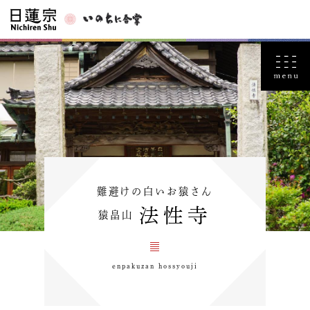
難避けの白いお猿さん
法性寺
猿畠山
enpakuzan hossyouji