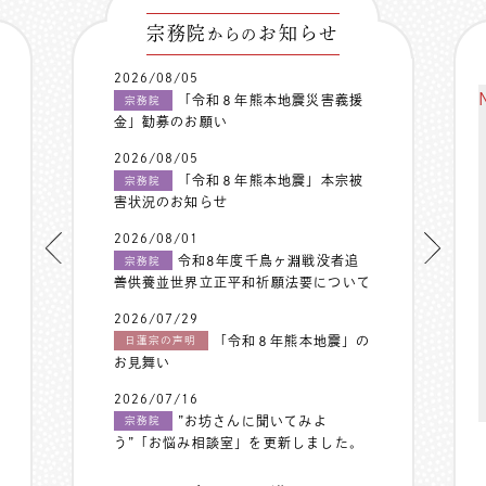
宗務院
お知らせ
からの
2026/08/05
「令和８年熊本地震災害義援
宗務院
金」勧募のお願い
2026/08/05
「令和８年熊本地震」本宗被
宗務院
害状況のお知らせ
2026/08/01
令和8年度千鳥ヶ淵戦没者追
宗務院
善供養並世界立正平和祈願法要について
2026/07/29
「令和８年熊本地震」の
日蓮宗の声明
お見舞い
2026/07/16
”お坊さんに聞いてみよ
宗務院
う”「お悩み相談室」を更新しました。