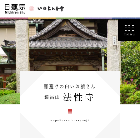
難避けの白いお猿さん
法性寺
猿畠山
enpakuzan hossyouji