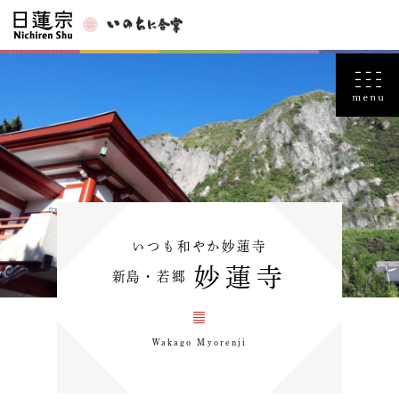
いつも和やか妙蓮寺
妙蓮寺
新島・若郷
Wakago Myorenji