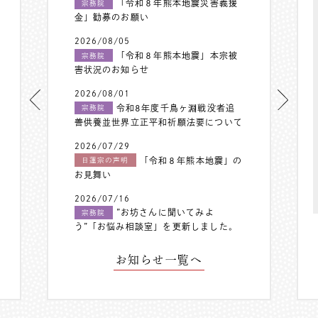
「令和８年熊本地震災害義援
宗務院
金」勧募のお願い
2026/08/05
「令和８年熊本地震」本宗被
宗務院
害状況のお知らせ
2026/08/01
令和8年度千鳥ヶ淵戦没者追
宗務院
善供養並世界立正平和祈願法要について
2026/07/29
「令和８年熊本地震」の
日蓮宗の声明
お見舞い
2026/07/16
”お坊さんに聞いてみよ
宗務院
う”「お悩み相談室」を更新しました。
お知らせ一覧へ