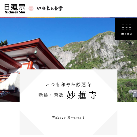
いつも和やか妙蓮寺
妙蓮寺
新島・若郷
Wakago Myorenji