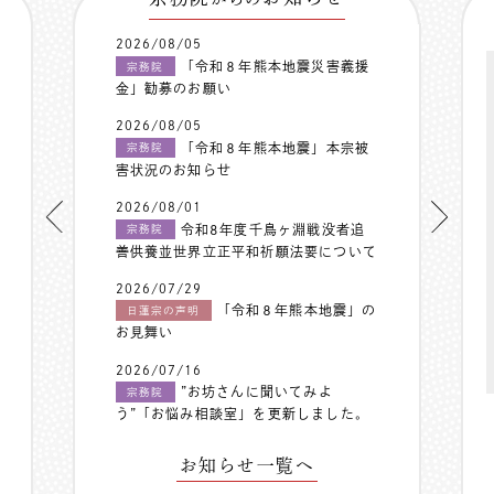
2026/08/05
「令和８年熊本地震災害義援
宗務院
金」勧募のお願い
2026/08/05
「令和８年熊本地震」本宗被
宗務院
害状況のお知らせ
2026/08/01
令和8年度千鳥ヶ淵戦没者追
宗務院
善供養並世界立正平和祈願法要について
2026/07/29
「令和８年熊本地震」の
日蓮宗の声明
お見舞い
2026/07/16
”お坊さんに聞いてみよ
宗務院
う”「お悩み相談室」を更新しました。
お知らせ一覧へ