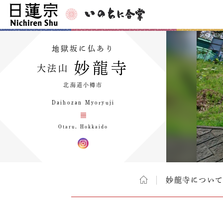
地獄坂に仏あり
妙龍寺
大法山
北海道小樽市
Daihozan Myoryuji
Otaru, Hokkaido
妙龍寺につい