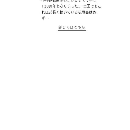
小樽仏教会はおかげさまで今年で
130周年となりました。 全国でもこ
れほど長く続いている仏教会はめ
ず…
詳しくはこちら