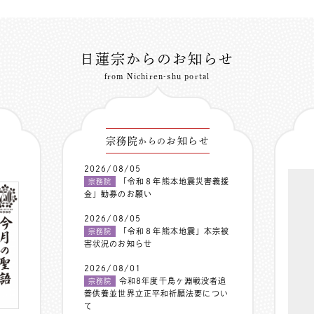
日蓮宗からのお知らせ
from Nichiren-shu portal
宗務院
お知らせ
からの
2026/08/05
「令和８年熊本地震災害義援
宗務院
金」勧募のお願い
2026/08/05
「令和８年熊本地震」本宗被
宗務院
害状況のお知らせ
2026/08/01
令和8年度千鳥ヶ淵戦没者追
宗務院
善供養並世界立正平和祈願法要につい
て