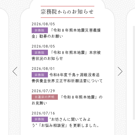
宗務院
お知らせ
からの
2026/08/05
「令和８年熊本地震災害義援
宗務院
金」勧募のお願い
2026/08/05
「令和８年熊本地震」本宗被
宗務院
害状況のお知らせ
2026/08/01
令和8年度千鳥ヶ淵戦没者追
宗務院
善供養並世界立正平和祈願法要について
2026/07/29
「令和８年熊本地震」の
日蓮宗の声明
お見舞い
2026/07/16
”お坊さんに聞いてみよ
宗務院
う”「お悩み相談室」を更新しました。