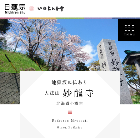
地獄坂に仏あり
妙龍寺
大法山
北海道小樽市
Daihozan Myoryuji
Otaru, Hokkaido