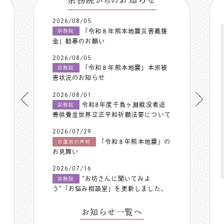
からの
2026/08/05
「令和８年熊本地震災害義援
宗務院
金」勧募のお願い
2026/08/05
「令和８年熊本地震」本宗被
宗務院
害状況のお知らせ
2026/08/01
令和8年度千鳥ヶ淵戦没者追
宗務院
善供養並世界立正平和祈願法要について
2026/07/29
「令和８年熊本地震」の
日蓮宗の声明
お見舞い
2026/07/16
”お坊さんに聞いてみよ
宗務院
う”「お悩み相談室」を更新しました。
お知らせ一覧へ