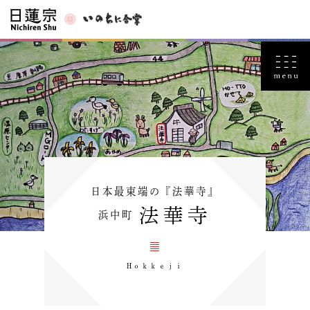
日本最東端の『法華寺』
法華寺
浜中町
Hｏｋｋｅｊｉ