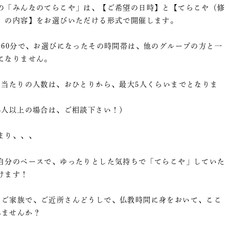
の「みんなのてらこや」は、【ご希望の日時】と【てらこや（修
）の内容】をお選びいただける形式で開催します。
回60分で、お選びになったその時間帯は、他のグループの方と一
になりません。
回当たりの人数は、おひとりから、最大5人くらいまでとなりま
。
5人以上の場合は、ご相談下さい！）
まり、、、
自分のペースで、ゆったりとした気持ちで「てらこや」していた
けます！
、ご家族で、ご近所さんどうしで、仏教時間に身をおいて、ここ
みませんか？