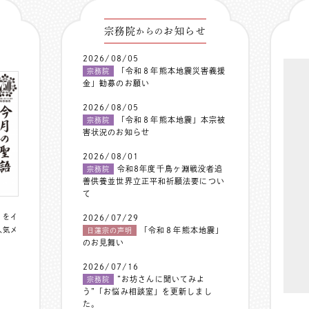
宗務院
お知らせ
からの
2026/08/05
「令和８年熊本地震災害義援
宗務院
金」勧募のお願い
2026/08/05
「令和８年熊本地震」本宗被
宗務院
害状況のお知らせ
2026/08/01
令和8年度千鳥ヶ淵戦没者追
宗務院
善供養並世界立正平和祈願法要につい
て
〟をイ
2026/07/29
人気メ
「令和８年熊本地震」
日蓮宗の声明
のお見舞い
2026/07/16
”お坊さんに聞いてみよ
宗務院
う”「お悩み相談室」を更新しまし
た。