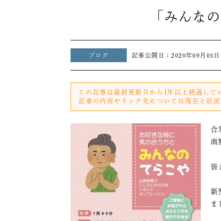
「みんなの
ブログ
記事公開日：
2020年09月05日
この記事は最終更新日から1年以上経過して
記事の内容やリンク先については現在と状況
合
南
皆
新
ま