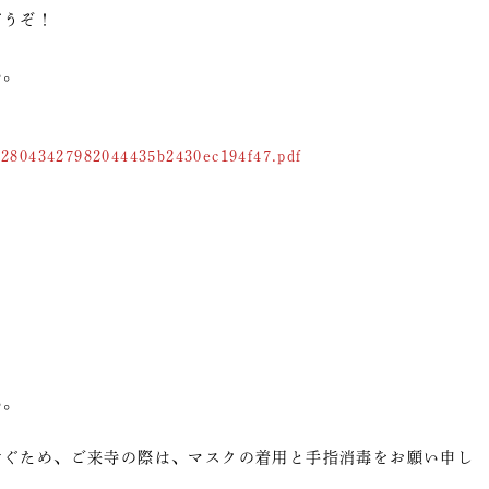
どうぞ！
い。
8928043427982044435b2430ec194f47.pdf
。
い。
せぐため、ご来寺の際は、マスクの着用と手指消毒をお願い申し