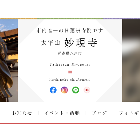
市内唯一の日蓮宗寺院です
妙現寺
太平山
青森県八戸市
Taiheizan Myogenji
Hachinohe-shi,Aomori
て
お知らせ
イベント・活動
ブログ
フォトギ