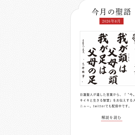
今月の聖語
2026年8月
日蓮聖人が遺した言葉から、「〝今
キイキと生きる智慧」をお伝えする
ニュー。
twitterでも配信中
です。
解説を読む