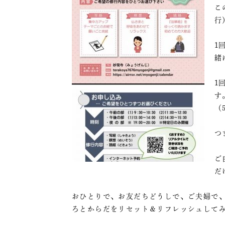
こ
行
1
緒
1
す
（
つ
ご
だ
おひとりで、お友だちどうしで、ご夫婦で
ろとからだをリセット＆リフレッシュして