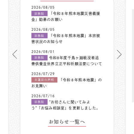
2026/08/05
「令和８年熊本地震災害義援
宗務院
金」勧募のお願い
2026/08/05
「令和８年熊本地震」本宗被
宗務院
害状況のお知らせ
2026/08/01
令和8年度千鳥ヶ淵戦没者追
宗務院
善供養並世界立正平和祈願法要について
2026/07/29
「令和８年熊本地震」の
日蓮宗の声明
お見舞い
2026/07/16
”お坊さんに聞いてみよ
宗務院
う”「お悩み相談室」を更新しました。
お知らせ一覧へ