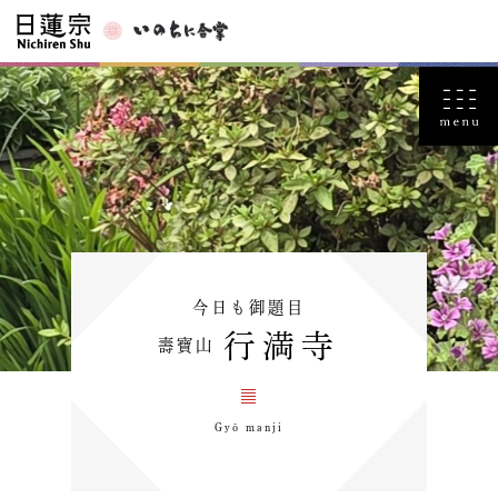
今日も御題目
行満寺
壽寶山
Gyō manji