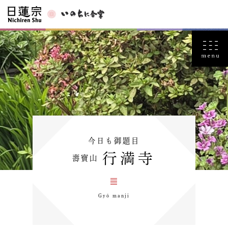
今日も御題目
行満寺
壽寶山
Gyō manji