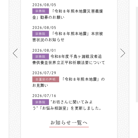
2026/08/05
「令和８年熊本地震災害義援
宗務院
金」勧募のお願い
2026/08/05
「令和８年熊本地震」本宗被
宗務院
害状況のお知らせ
2026/08/01
令和8年度千鳥ヶ淵戦没者追
宗務院
善供養並世界立正平和祈願法要について
2026/07/29
「令和８年熊本地震」の
日蓮宗の声明
お見舞い
2026/07/16
”お坊さんに聞いてみよ
宗務院
う”「お悩み相談室」を更新しました。
お知らせ一覧へ