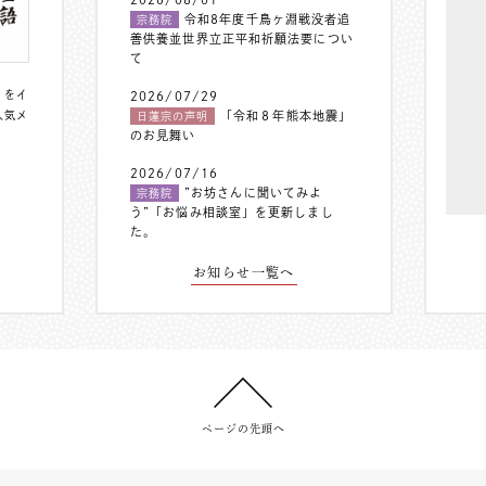
令和8年度千鳥ヶ淵戦没者追
宗務院
善供養並世界立正平和祈願法要につい
て
〟をイ
2026/07/29
人気メ
「令和８年熊本地震」
日蓮宗の声明
のお見舞い
2026/07/16
”お坊さんに聞いてみよ
宗務院
う”「お悩み相談室」を更新しまし
た。
お知らせ一覧へ
ページの先頭へ