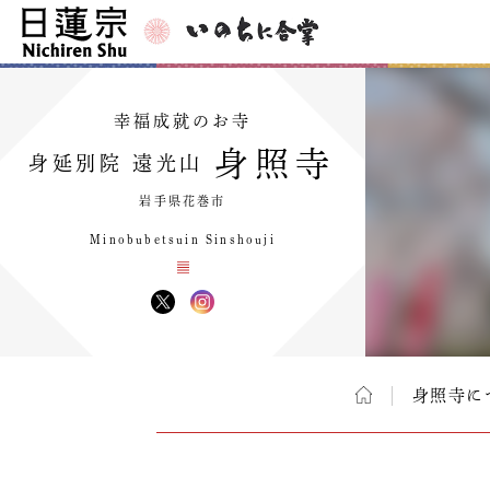
幸福成就のお寺
身照寺
身延別院 遠光山
岩手県花巻市
Minobubetsuin Sinshouji
身照寺に