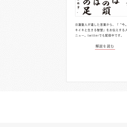
日蓮聖人が遺した言葉から、「〝今
キイキと生きる智慧」をお伝えする
ニュー。
twitterでも配信中
です。
解説を読む