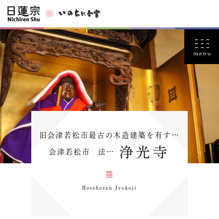
旧会津若松市最古の木造建築を有す…
浄光寺
会津若松市 法…
Hosshozan Jyokoji