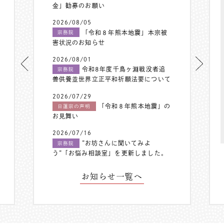
金」勧募のお願い
2026/08/05
「令和８年熊本地震」本宗被
宗務院
害状況のお知らせ
2026/08/01
令和8年度千鳥ヶ淵戦没者追
宗務院
善供養並世界立正平和祈願法要について
2026/07/29
「令和８年熊本地震」の
日蓮宗の声明
お見舞い
2026/07/16
”お坊さんに聞いてみよ
宗務院
う”「お悩み相談室」を更新しました。
お知らせ一覧へ