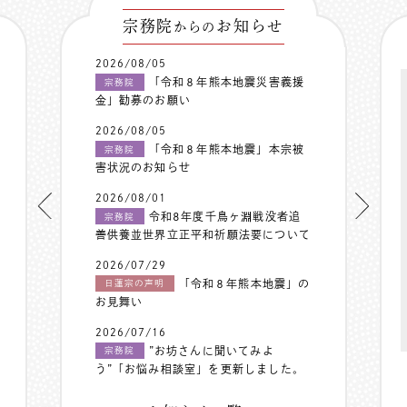
宗務院
お知らせ
からの
2026/08/05
「令和８年熊本地震災害義援
宗務院
金」勧募のお願い
2026/08/05
「令和８年熊本地震」本宗被
宗務院
害状況のお知らせ
2026/08/01
令和8年度千鳥ヶ淵戦没者追
宗務院
善供養並世界立正平和祈願法要について
2026/07/29
「令和８年熊本地震」の
日蓮宗の声明
お見舞い
2026/07/16
”お坊さんに聞いてみよ
宗務院
う”「お悩み相談室」を更新しました。