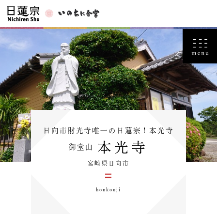
日向市財光寺唯一の日蓮宗！本光寺
本光寺
御堂山
宮崎県日向市
honkouji