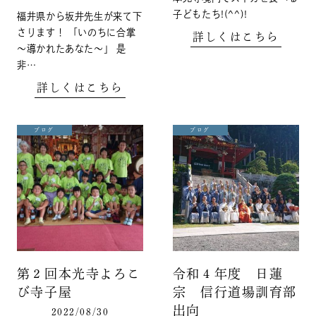
子どもたち!(^^)!
福井県から坂井先生が来て下
さります！ 「いのちに合掌
詳しくはこちら
～導かれたあなた～」 是
非…
詳しくはこちら
ブログ
ブログ
第２回本光寺よろこ
令和４年度 日蓮
び寺子屋
宗 信行道場訓育部
出向
2022/08/30