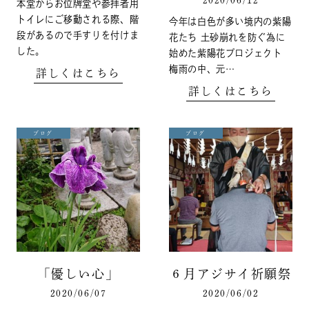
2020/06/12
本堂からお位牌堂や参拝者用
トイレにご移動される際、階
今年は白色が多い境内の紫陽
段があるので手すりを付けま
花たち 土砂崩れを防ぐ為に
した。
始めた紫陽花プロジェクト
梅雨の中、元…
詳しくはこちら
詳しくはこちら
ブログ
ブログ
「優しい心」
６月アジサイ祈願祭
2020/06/07
2020/06/02