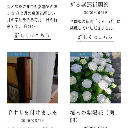
祈る盛運祈願祭
☆どなたさまでも参加できま
2020/06/19
す☆ ひと月の感謝と新しい
月の幸せを祈る毎月１日の行
全国版の新聞「よろこび」に
事です。 自分1…
掲載していただきました。
詳しくはこちら
詳しくはこちら
ブログ
ブログ
手すりを付けました
境内の紫陽花（満
開）
2020/06/19