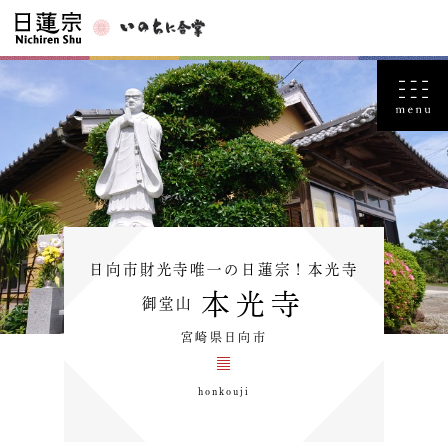
日向市財光寺唯一の日蓮宗！本光寺
本光寺
御堂山
宮崎県日向市
honkouji