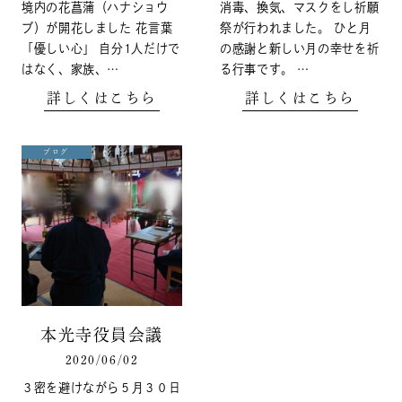
境内の花菖蒲（ハナショウ
消毒、換気、マスクをし祈願
ブ）が開花しました 花言葉
祭が行われました。 ひと月
「優しい心」 自分1人だけで
の感謝と新しい月の幸せを祈
はなく、家族、…
る行事です。 …
詳しくはこちら
詳しくはこちら
ブログ
本光寺役員会議
2020/06/02
３密を避けながら５月３０日