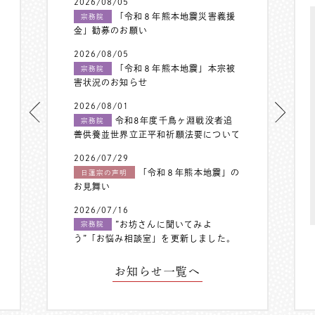
2026/08/05
「令和８年熊本地震災害義援
宗務院
金」勧募のお願い
2026/08/05
「令和８年熊本地震」本宗被
宗務院
害状況のお知らせ
2026/08/01
令和8年度千鳥ヶ淵戦没者追
宗務院
善供養並世界立正平和祈願法要について
2026/07/29
「令和８年熊本地震」の
日蓮宗の声明
お見舞い
2026/07/16
”お坊さんに聞いてみよ
宗務院
う”「お悩み相談室」を更新しました。
お知らせ一覧へ