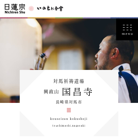
対馬祈祷道場
国昌寺
興政山
長崎県対馬市
kouseizan kokushoji
tsushimashi.nagasaki