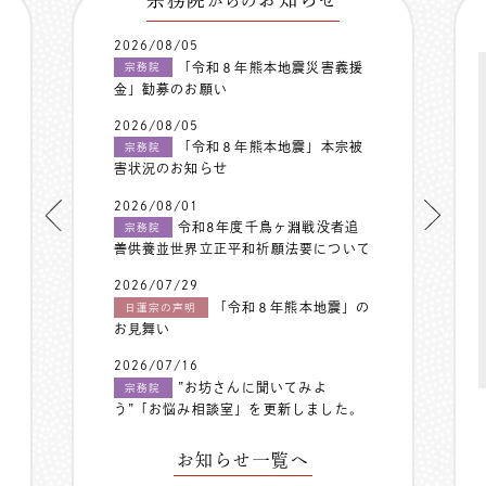
からの
2026/08/05
「令和８年熊本地震災害義援
宗務院
金」勧募のお願い
2026/08/05
「令和８年熊本地震」本宗被
宗務院
害状況のお知らせ
2026/08/01
令和8年度千鳥ヶ淵戦没者追
宗務院
善供養並世界立正平和祈願法要について
2026/07/29
「令和８年熊本地震」の
日蓮宗の声明
お見舞い
2026/07/16
”お坊さんに聞いてみよ
宗務院
う”「お悩み相談室」を更新しました。
お知らせ一覧へ