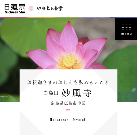
お釈迦さまのおしえを弘めるところ
妙風寺
白島山
広島県広島市中区
Hakutozan Myofuji