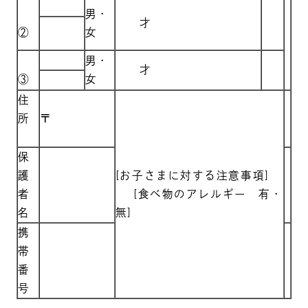
男・
才
②
女
男・
才
③
女
住
所
〒
保
護
[お子さまに対する注意事項]
者
[食べ物のアレルギー 有・
名
無]
携
帯
番
号