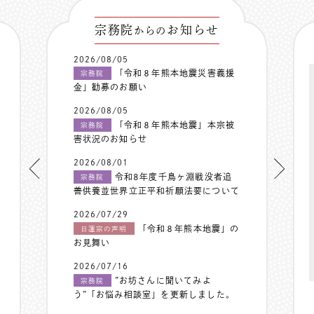
宗務院
お知らせ
からの
2026/08/05
「令和８年熊本地震災害義援
宗務院
金」勧募のお願い
2026/08/05
「令和８年熊本地震」本宗被
宗務院
害状況のお知らせ
2026/08/01
令和8年度千鳥ヶ淵戦没者追
宗務院
善供養並世界立正平和祈願法要について
2026/07/29
「令和８年熊本地震」の
日蓮宗の声明
お見舞い
2026/07/16
”お坊さんに聞いてみよ
宗務院
う”「お悩み相談室」を更新しました。