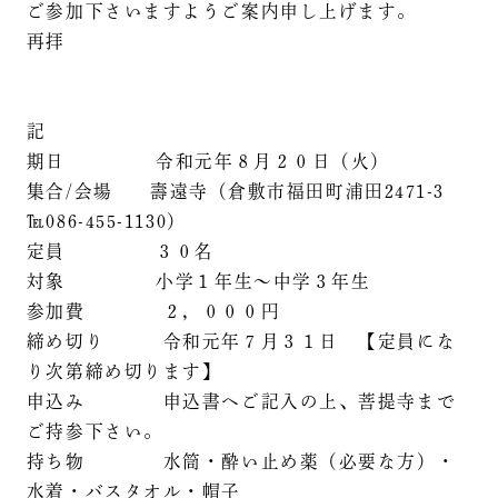
ご参加下さいますようご案内申し上げます。
再拝
記
期日 令和元年８月２０日（火）
集合/会場 壽遠寺（倉敷市福田町浦田2471-3
℡086-455-1130）
定員 ３０名
対象 小学１年生～中学３年生
参加費 ２，０００円
締め切り 令和元年７月３１日 【定員にな
り次第締め切ります】
申込み 申込書へご記入の上、菩提寺まで
ご持参下さい。
持ち物 水筒・酔い止め薬（必要な方）・
水着・バスタオル・帽子