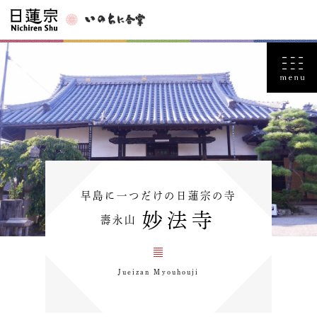
早島に一つだけの日蓮宗の寺
妙法寺
壽永山
Jueizan Myouhouji