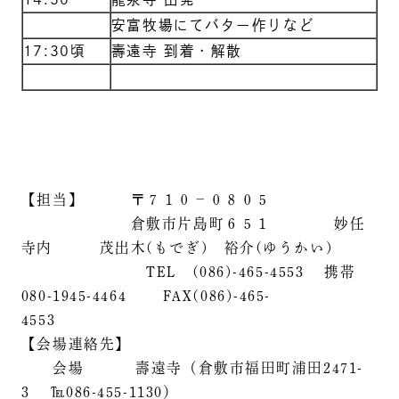
安富牧場にてバター作りなど
17:30頃
壽遠寺 到着・解散
【担当】 〒７１０－０８０５
倉敷市片島町６５１ 妙任
寺内 茂出木(もでぎ) 裕介(ゆうかい)
TEL (086)-465-4553 携帯
080-1945-4464 FAX(086)-465-
4553
【会場連絡先】
会場 壽遠寺（倉敷市福田町浦田2471-
3 ℡086-455-1130）