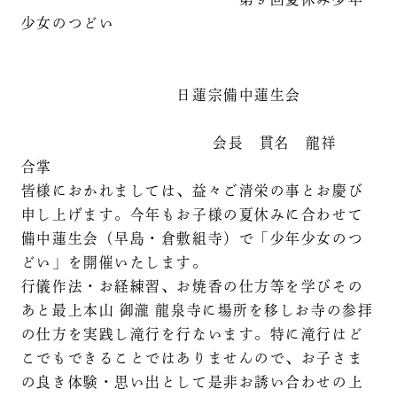
少女のつどい
日蓮宗備中蓮生会
会長 貫名 龍祥
合掌
皆様におかれましては、益々ご清栄の事とお慶び
申し上げます。今年もお子様の夏休みに合わせて
備中蓮生会（早島・倉敷組寺）で「少年少女のつ
どい」を開催いたします。
行儀作法・お経練習、お焼香の仕方等を学びその
あと最上本山 御瀧 龍泉寺に場所を移しお寺の参拝
の仕方を実践し滝行を行ないます。特に滝行はど
こでもできることではありませんので、お子さま
の良き体験・思い出として是非お誘い合わせの上