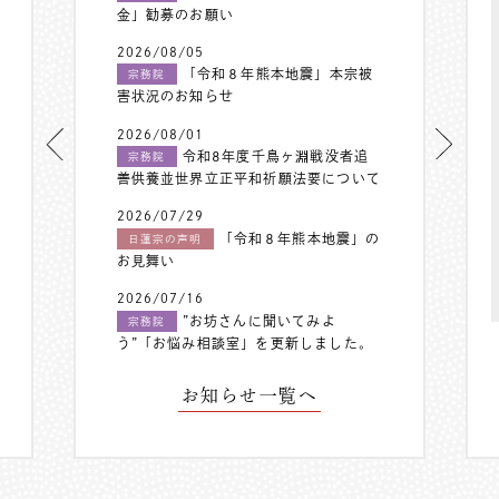
金」勧募のお願い
2026/08/05
「令和８年熊本地震」本宗被
宗務院
害状況のお知らせ
2026/08/01
令和8年度千鳥ヶ淵戦没者追
宗務院
善供養並世界立正平和祈願法要について
2026/07/29
「令和８年熊本地震」の
日蓮宗の声明
お見舞い
2026/07/16
”お坊さんに聞いてみよ
宗務院
う”「お悩み相談室」を更新しました。
お知らせ一覧へ