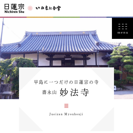
早島に一つだけの日蓮宗の寺
妙法寺
壽永山
Jueizan Myouhouji