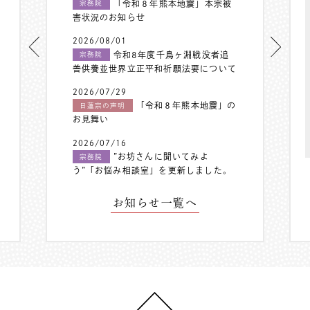
「令和８年熊本地震」本宗被
宗務院
害状況のお知らせ
2026/08/01
令和8年度千鳥ヶ淵戦没者追
宗務院
善供養並世界立正平和祈願法要について
2026/07/29
「令和８年熊本地震」の
日蓮宗の声明
お見舞い
2026/07/16
”お坊さんに聞いてみよ
宗務院
う”「お悩み相談室」を更新しました。
お知らせ一覧へ