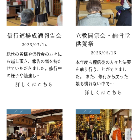
信行道場成満報告会
立教開宗会・納骨堂
供養祭
2026/07/14
2026/05/16
総代の皆様や信行会の方々に
お越し頂き、報告の場を持た
本年度も檀信徒の方々と法要
せていただきました。修行中
を執り行うことができまし
の様子や勉強し…
た。 また、修行から戻った
娘も慣れない中で…
詳しくはこちら
詳しくはこちら
ブログ
ブログ